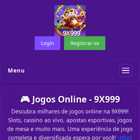
Login
Registrar-se
Menu
🎮 Jogos Online - 9X999
Descubra milhares de jogos online na 9X999!
Slots, cassino ao vivo, apostas esportivas, jogos
de mesa e muito mais. Uma experiência de jogo
completa e diversificada espera por você!
Utbet