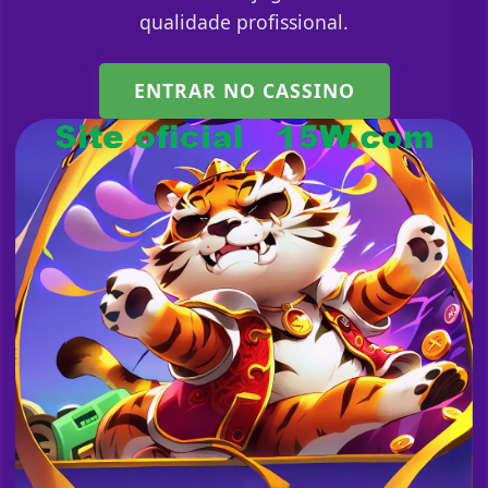
qualidade profissional.
ENTRAR NO CASSINO