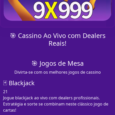
🎯 Cassino Ao Vivo com Dealers
Reais!
🎯 Jogos de Mesa
Divirta-se com os melhores jogos de cassino
🃏 Blackjack
21
Jogue blackjack ao vivo com dealers profissionais.
Estratégia e sorte se combinam neste clássico jogo de
cartas!