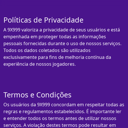
Políticas de Privacidade
A 9X999 valoriza a privacidade de seus usuários e está
empenhada em proteger todas as informações
pessoais fornecidas durante o uso de nossos serviços.
Todos os dados coletados são utilizados
exclusivamente para fins de melhoria contínua da
experiência de nossos jogadores.
Termos e Condições
Os usuários da 9X999 concordam em respeitar todas as
regras e regulamentos estabelecidos. É importante ler
e entender todos os termos antes de utilizar nossos
serviços. A violação destes termos pode resultar em