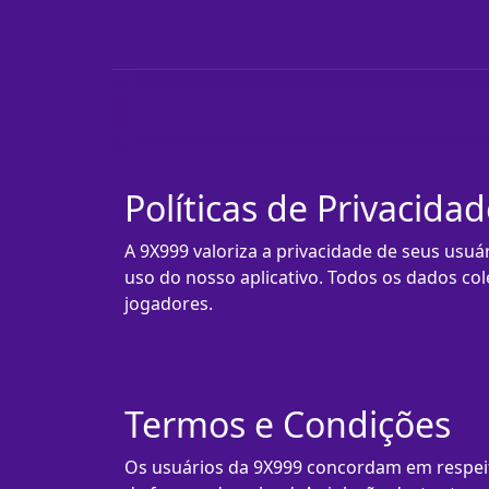
Políticas de Privacida
A 9X999 valoriza a privacidade de seus us
uso do nosso aplicativo. Todos os dados col
jogadores.
Termos e Condições
Os usuários da 9X999 concordam em respeita