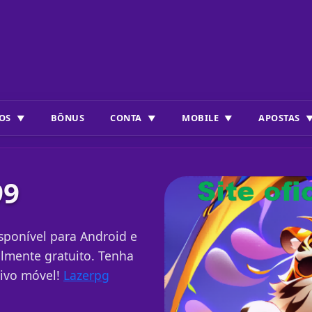
OS
BÔNUS
CONTA
MOBILE
APOSTAS
99
sponível para Android e
almente gratuito. Tenha
tivo móvel!
Lazerpg