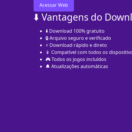
Acessar Web
⬇️ Vantagens do Down
⬇️ Download 100% gratuito
🔒 Arquivo seguro e verificado
⚡ Download rápido e direto
📱 Compatível com todos os dispositiv
🎮 Todos os jogos incluídos
🔔 Atualizações automáticas