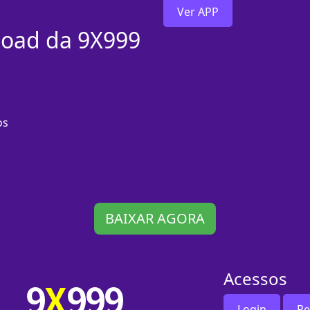
Ver APP
load da 9X999
os
BAIXAR AGORA
Acessos
Login
Re