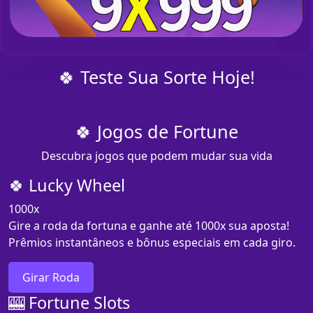
🍀 Teste Sua Sorte Hoje!
🍀 Jogos de Fortune
Descubra jogos que podem mudar sua vida
🍀 Lucky Wheel
1000x
Gire a roda da fortuna e ganhe até 1000x sua aposta!
Prêmios instantâneos e bônus especiais em cada giro.
Girar Roda
🎰 Fortune Slots