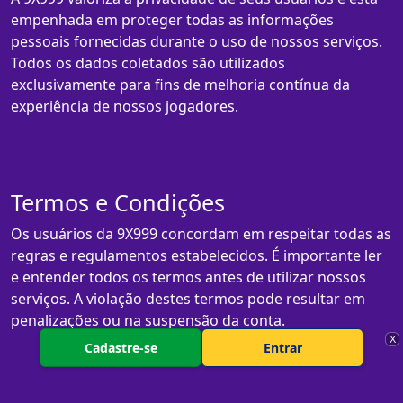
empenhada em proteger todas as informações
pessoais fornecidas durante o uso de nossos serviços.
Todos os dados coletados são utilizados
exclusivamente para fins de melhoria contínua da
experiência de nossos jogadores.
Termos e Condições
Os usuários da 9X999 concordam em respeitar todas as
regras e regulamentos estabelecidos. É importante ler
e entender todos os termos antes de utilizar nossos
serviços. A violação destes termos pode resultar em
penalizações ou na suspensão da conta.
X
Cadastre-se
Entrar