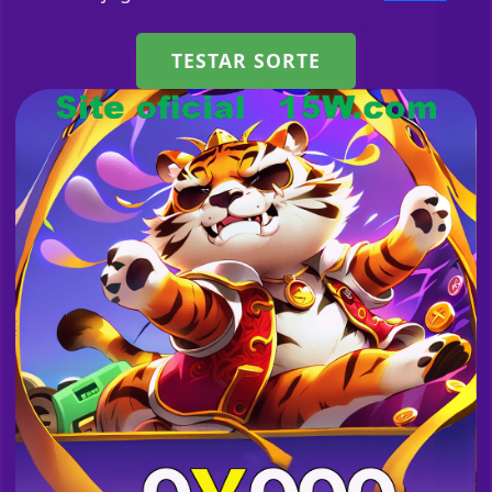
TESTAR SORTE