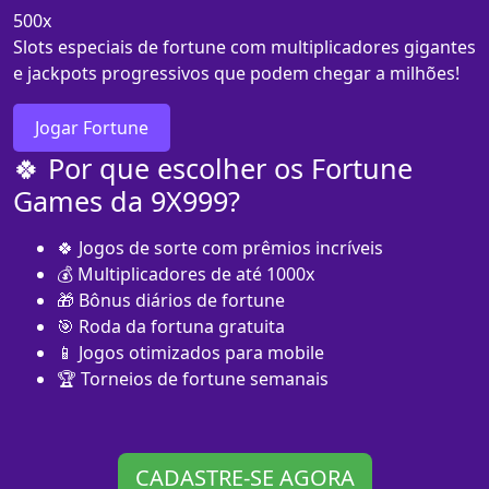
500x
Slots especiais de fortune com multiplicadores gigantes
e jackpots progressivos que podem chegar a milhões!
Jogar Fortune
🍀 Por que escolher os Fortune
Games da 9X999?
🍀 Jogos de sorte com prêmios incríveis
💰 Multiplicadores de até 1000x
🎁 Bônus diários de fortune
🎯 Roda da fortuna gratuita
📱 Jogos otimizados para mobile
🏆 Torneios de fortune semanais
CADASTRE-SE AGORA