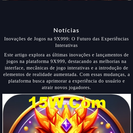
Notícias
Inovações de Jogos na 9X999: O Futuro das Experiências
Interativas
Este artigo explora as últimas inovações e lançamentos de
jogos na plataforma 9X999, destacando as melhorias na
interface, mecânicas de jogo interativas e a introdução de
elementos de realidade aumentada. Com essas mudanças, a
plataforma busca aprimorar a experiência do usuário e
atrair novos jogadores.