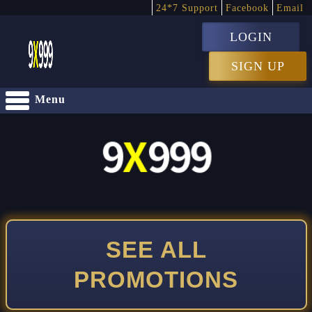
24*7 Support
Facebook
Email
LOGIN
SIGN UP
Menu
SEE ALL
PROMOTIONS