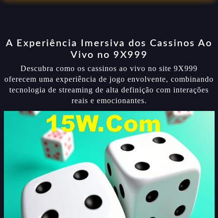
A Experiência Imersiva dos Cassinos Ao
Vivo no 9X999
Descubra como os cassinos ao vivo no site 9X999
oferecem uma experiência de jogo envolvente, combinando
tecnologia de streaming de alta definição com interações
reais e emocionantes.