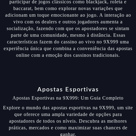
participar de jogos clássicos como blackjack, roleta e
baccarat, bem como explorar novas variações que
adicionam um toque emocionante ao jogo. A interação ao
vivo com os dealers e outros jogadores aumenta a
socialização, fazendo com que os apostadores se sintam
parte de uma comunidade, mesmo à distância. Essas
características fazem do cassino ao vivo no 9X999 uma
experiência única que combina a conveniência das apostas
online com a emoção dos cassinos tradicionais.
Apostas Esportivas
Apostas Esportivas na 9X999: Um Guia Completo
Explore o mundo das apostas esportivas na 9X999, um site
que oferece uma ampla variedade de opções para
apostadores de todos os níveis. Descubra as melhores
práticas, mercados e como maximizar suas chances de
ganhar.