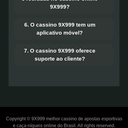
9X999?
6. O cassino 9X999 tem um
aplicativo móvel?
7. O cassino 9X999 oferece
suporte ao cliente?
Copyright © 9X999 melhor cassino de apostas esportivas
e caça-níqueis online do Brasil. All rights reserved.