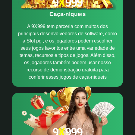
Caça-níqueis
A 9X999 tem parceria com muitos dos
principais desenvolvedores de software, como
a Slot pg , e os jogadores podem escolher
seus jogos favoritos entre uma variedade de
temas, recursos e tipos de jogos. Além disso,
os jogadores também podem usar nosso
recurso de demonstração gratuita para
conferir esses jogos de caça-níqueis