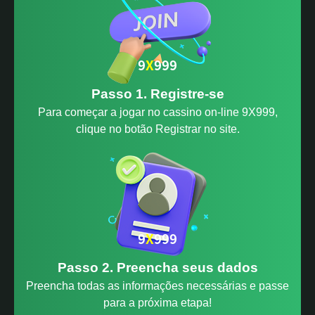
Passo 1. Registre-se
Para começar a jogar no cassino on-line 9X999,
clique no botão Registrar no site.
Passo 2. Preencha seus dados
Preencha todas as informações necessárias e passe
para a próxima etapa!