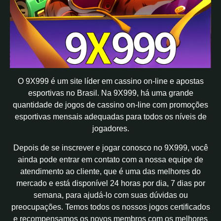
O 9X999 é um site líder em cassino on-line e apostas
esportivas no Brasil. Na 9X999, há uma grande
quantidade de jogos de cassino on-line com promoções
esportivas mensais adequadas para todos os níveis de
jogadores.
Depois de se inscrever e jogar conosco no 9X999, você
ainda pode entrar em contato com a nossa equipe de
atendimento ao cliente, que é uma das melhores do
mercado e está disponível 24 horas por dia, 7 dias por
semana, para ajudá-lo com suas dúvidas ou
preocupações. Temos todos os nossos jogos certificados
e recompensamos os novos membros com os melhores