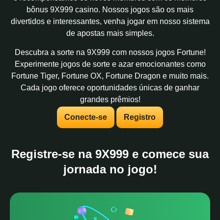
bônus 9X999 casino. Nossos jogos são os mais
divertidos e interessantes, venha jogar em nosso sistema
de apostas mais simples.
Descubra a sorte na 9X999 com nossos jogos Fortune!
Experimente jogos de sorte e azar emocionantes como
Fortune Tiger, Fortune OX, Fortune Dragon e muito mais.
Cada jogo oferece oportunidades únicas de ganhar
grandes prêmios!
Conecte-se
Registro
Registre-se na 9X999 e comece sua
jornada no jogo!