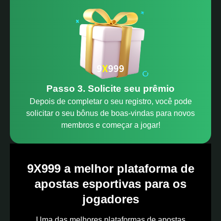
Passo 3. Solicite seu prêmio
Depois de completar o seu registro, você pode
solicitar o seu bônus de boas-vindas para novos
membros e começar a jogar!
9X999 a melhor plataforma de
apostas esportivas para os
jogadores
Uma das melhores plataformas de apostas