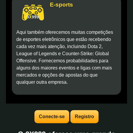
E-sports
Aqui também oferecemos muitas competições
de esportes eletrônicos que estão recebendo
cada vez mais atenção, incluindo Dota 2,
League of Legends e Counter-Strike: Global
Offensive. Fornecemos probabilidades para
alguns dos maiores eventos e ligas com mais
mercados e opções de apostas do que
qualquer outra empresa.
Conecte-se
Registro