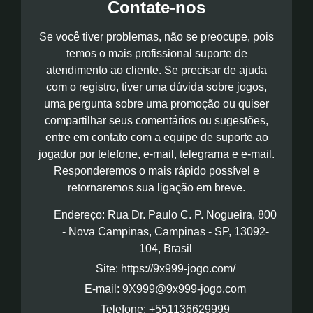
Contate-nos
Se você tiver problemas, não se preocupe, pois
temos o mais profissional suporte de
atendimento ao cliente. Se precisar de ajuda
com o registro, tiver uma dúvida sobre jogos,
uma pergunta sobre uma promoção ou quiser
compartilhar seus comentários ou sugestões,
entre em contato com a equipe de suporte ao
jogador por telefone, e-mail, telegrama e e-mail.
Responderemos o mais rápido possível e
retornaremos sua ligação em breve.
Endereço: Rua Dr. Paulo C. P. Nogueira, 800
- Nova Campinas, Campinas - SP, 13092-
104, Brasil
Site: https://9x999-jogo.com/
E-mail:
9X999@9x999-jogo.com
Telefone: +551136629999