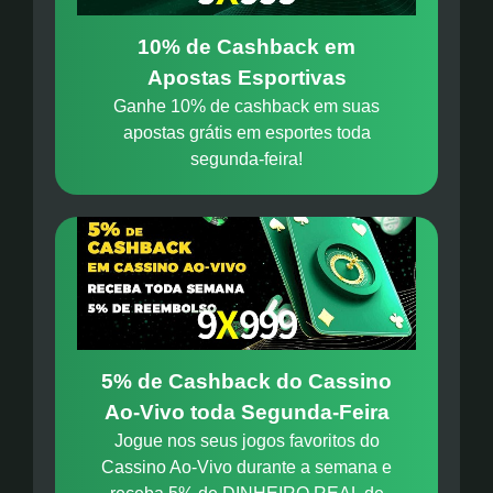
10% de Cashback em
Apostas Esportivas
Ganhe 10% de cashback em suas
apostas grátis em esportes toda
segunda-feira!
5% de Cashback do Cassino
Ao-Vivo toda Segunda-Feira
Jogue nos seus jogos favoritos do
Cassino Ao-Vivo durante a semana e