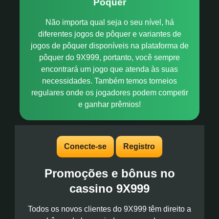
Pôquer
Não importa qual seja o seu nível, há
diferentes jogos de pôquer e variantes de
jogos de pôquer disponíveis na plataforma de
pôquer do 9X999, portanto, você sempre
encontrará um jogo que atenda às suas
necessidades. Também temos torneios
regulares onde os jogadores podem competir
e ganhar prêmios!
Conecte-se
Registro
Promoções e bônus no
cassino 9X999
Todos os novos clientes do 9X999 têm direito a