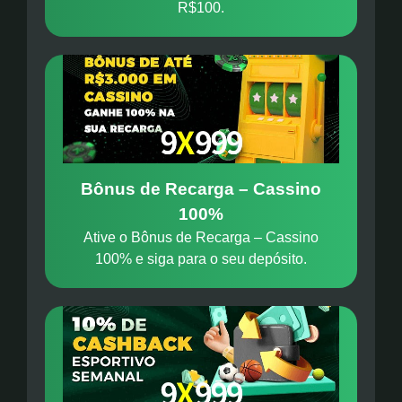
R$100.
Bônus de Recarga – Cassino
100%
Ative o Bônus de Recarga – Cassino
100% e siga para o seu depósito.