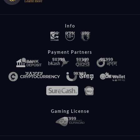
Learnt more
Info
Payment Partners
Gaming License