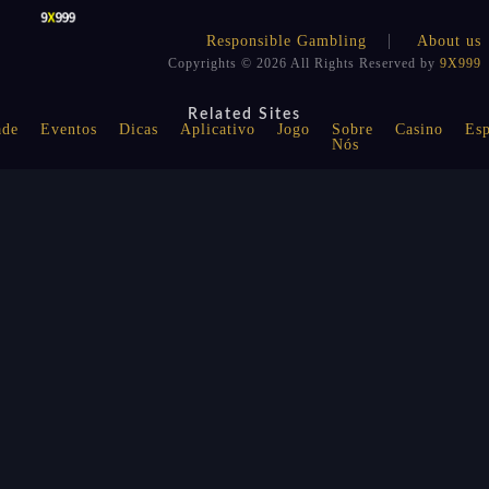
Responsible Gambling
About us
Copyrights © 2026 All Rights Reserved by
9X999
Related Sites
ade
Eventos
Dicas
Aplicativo
Jogo
Sobre
Casino
Esp
Nós