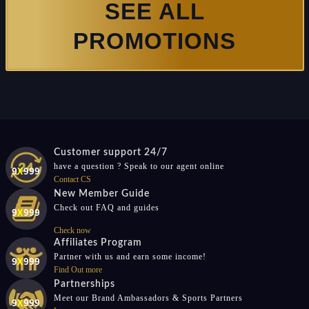
SEE ALL
PROMOTIONS
Customer support 24/7
have a question ? Speak to our agent online
Contact CS
New Member Guide
Check out FAQ and guides
Check now
Affiliates Program
Partner with us and earn some income!
Find Out more
Partnerships
Meet our Brand Ambassadors & Sports Partners