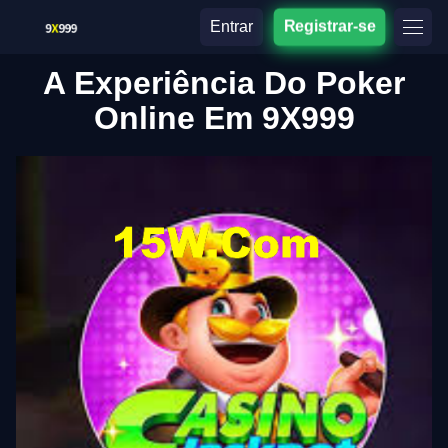
Entrar
Registrar-se
A Experiência Do Poker
Online Em 9X999