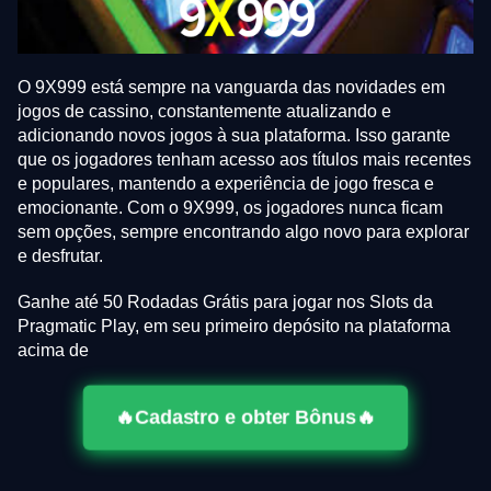
O 9X999 está sempre na vanguarda das novidades em
jogos de cassino, constantemente atualizando e
adicionando novos jogos à sua plataforma. Isso garante
que os jogadores tenham acesso aos títulos mais recentes
e populares, mantendo a experiência de jogo fresca e
emocionante. Com o 9X999, os jogadores nunca ficam
sem opções, sempre encontrando algo novo para explorar
e desfrutar.
Ganhe até 50 Rodadas Grátis para jogar nos Slots da
Pragmatic Play, em seu primeiro depósito na plataforma
acima de
🔥Cadastro e obter Bônus🔥