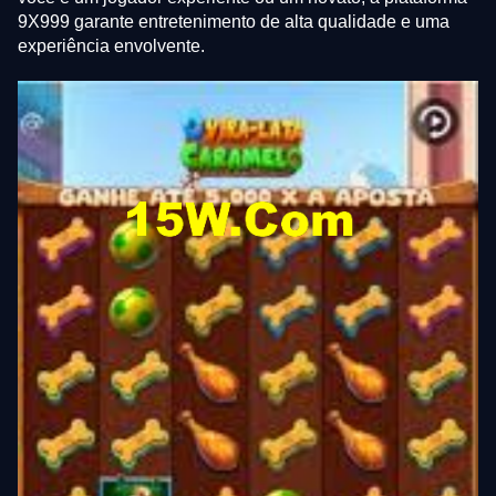
9X999 garante entretenimento de alta qualidade e uma
experiência envolvente.